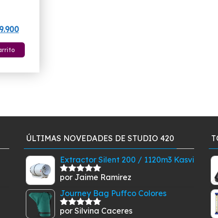
El
9.900
cio
precio
arrito
inal
actual
es:
9.900.
$329.900.
ÚLTIMAS NOVEDADES DE STUDIO 420
T
Extractor Silent 200 / 1120m3 Kasvi
por Jaime Ramirez
Valorado
con
5
de 5
Journey Bag Puffco Colores
por Silvina Caceres
Valorado