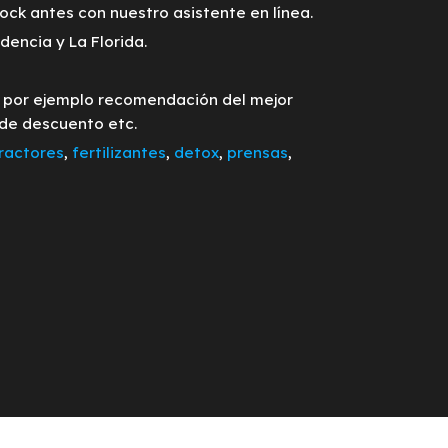
tock antes con nuestro asistente en línea.
encia y La Florida.
o por ejemplo recomendación del mejor
 de descuento etc.
ractores
,
fertilizantes
,
detox
,
prensas
,