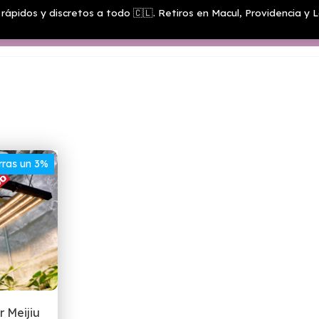
rápidos y discretos a todo 🇨🇱. Retiros en Macul, Providencia y L
Menú
rras un 3%
 Meijiu