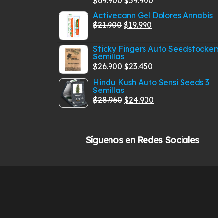
$
69.900
$
59.900
Valorado
con
5.00
de
precio
precio
Activecann Gel Dolores Annabis
5
El
original
El
actual
$
21.900
$
19.990
precio
era:
precio
es:
Sticky Fingers Auto Seedstockers
original
$69.900.
actual
$59.900.
Semillas
era:
es:
El
El
$
26.900
$
23.450
$21.900.
$19.990.
precio
precio
Hindu Kush Auto Sensi Seeds 3
Semillas
original
actual
El
El
$
28.960
$
24.900
era:
es:
precio
precio
$26.900.
$23.450.
original
actual
era:
es:
Síguenos en Redes Sociales
$28.960.
$24.900.