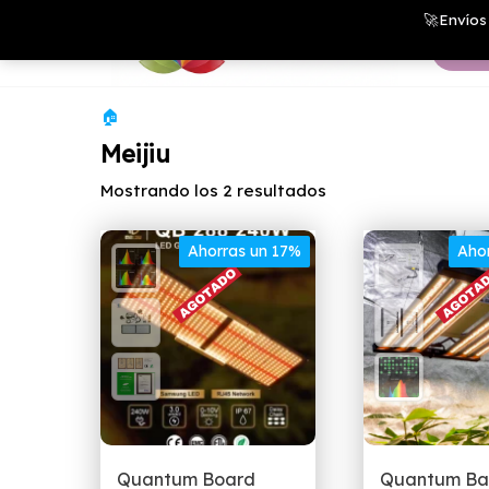
Saltar
Growshop
🚀Envíos 
& LED
al
Store
contenido
🏠
Meijiu
Ordenado
Mostrando los 2 resultados
por
precio:
Ahorras un 17%
Aho
bajo
a
alto
Quantum Board
Quantum Bar