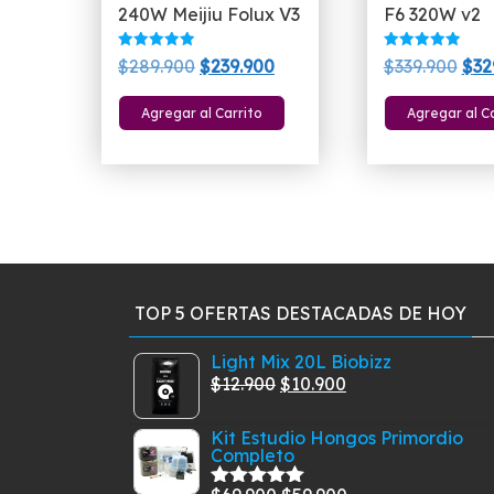
240W Meijiu Folux V3
F6 320W v2
Valorado
Valorado
El
El
El
$
289.900
$
239.900
$
339.900
$
32
con
con
5.00
5.00
precio
precio
pre
de 5
de 5
Agregar al Carrito
Agregar al C
original
actual
orig
era:
es:
era:
$289.900.
$239.900.
$33
TOP 5 OFERTAS DESTACADAS DE HOY
Light Mix 20L Biobizz
El
El
$
12.900
$
10.900
precio
precio
Kit Estudio Hongos Primordio
original
actual
Completo
era:
es:
$12.900.
$10.900.
El
El