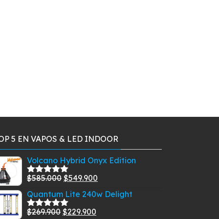
OP 5 EN VAPOS & LED INDOOR
Volcano Hybrid Onyx Edition
El
El
$
585.000
$
549.900
Valorado
con
5.00
de
precio
precio
Quantum Lite 240w Delight
5
original
actual
El
El
$
269.900
$
229.900
era:
es:
Valorado