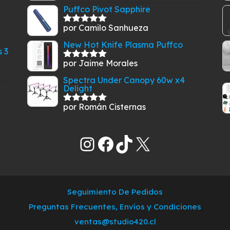
con
5
de 5
Puffco Pivot Sapphire
por Camilo Sanhueza
Valorado
con
5
de 5
New Hot Knife Plasma Puffco
 3
por Jaime Morales
Valorado
con
5
de 5
Spectra Under Canopy 60w x4
Delight
por Román Cisternas
Valorado
con
5
de 5
Instagram
Facebook
TikTok
X
Seguimiento De Pedidos
Preguntas Frecuentes, Envíos y Condiciones
ventas@studio420.cl